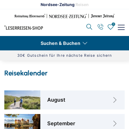
Nordsee-Zeitung
Reisen
0
Zurück
Zurück
Kategorien anzeigen
Schiffsreisen anzeigen
Suchen & Buchen
30€ Gutschein für Ihre nächste Reise sichern
Advents- & Silvesterreisen
Alle Schiffsreisen
Reisekalender
Aktivreisen
Aktuelle Schiffsangebote
Alleinreisende
Adventskreuzfahrten
August
Eventreisen
AIDA Cruises
Klassische Konzerte
Flusskreuzfahrten
September
Konzertreisen
Hochseekreuzfahrten