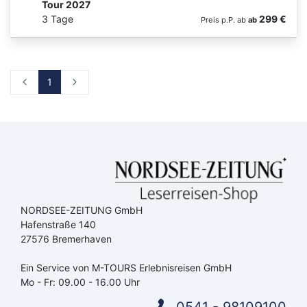
Tour 2027
3 Tage
299 €
Preis p.P. ab
ab
1
NORDSEE-ZEITUNG GmbH
Hafenstraße 140
Suchen & Buchen
27576 Bremerhaven
Ein Service von M-TOURS Erlebnisreisen GmbH
Mo - Fr: 09.00 - 16.00 Uhr
0541 - 98109100